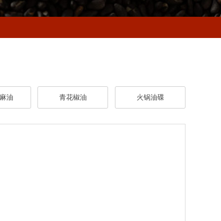
麻油
青花椒油
火锅油碟