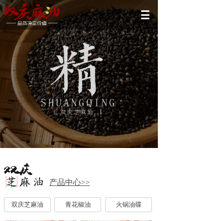
产品中心>>
双庆芝麻油
青花椒油
火锅油碟